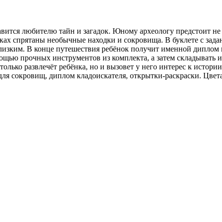
вится любителю тайн и загадок. Юному археологу предстоит не 
сках спрятаны необычные находки и сокровища. В буклете с зад
лизким. В конце путешествия ребёнок получит именной диплом н
ощью прочных инструментов из комплекта, а затем складывать и
ько развлечёт ребёнка, но и вызовет у него интерес к истории.
для сокровищ, диплом кладоискателя, открытки-раскраски. Цвета 