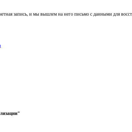
учетная запись, и мы вышлем на него письмо с данными для восс
ы
илизации"