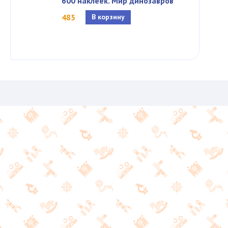
600 наклеек. Мир динозавров
485
В корзину