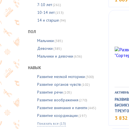
7-10 лет
(261)
10-14 лет
(153)
14 и старше
(94)
ПОЛ
Мальчики
(385)
Девочки
(385)
Мальчики и девочки
(636)
НАВЫК
Развитие мелкой моторики
(300)
Развитие органов чувств
(102)
Развитие речи
(105)
АКТИВН
РАЗВИ
Развитие воображения
(270)
БИЗИКУ
Развитие внимания и памяти
(445)
ТРЕУГ
Развитие координации
(197)
3 832
Показать все (13)