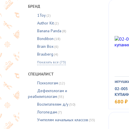
БРЕНД
1Toy
(2)
Author Kit
(2)
Banana Panda
(8)
Bondibon
(18)
Brain Box
(6)
Brauberg
(4)
Показать все (73)
СПЕЦИАЛИСТ
ИГРУШКИ
Психологам
(12)
02-003
Дефектологам и
КУПАН
реабилитологам
(35)
680 ₽
Воспитателям д/у
(50)
Логопедам
(7)
Учителям начальных классов
(33)