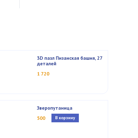
3D пазл Пизанская башня, 27
деталей
1 720
Зверопутаница
500
В корзину