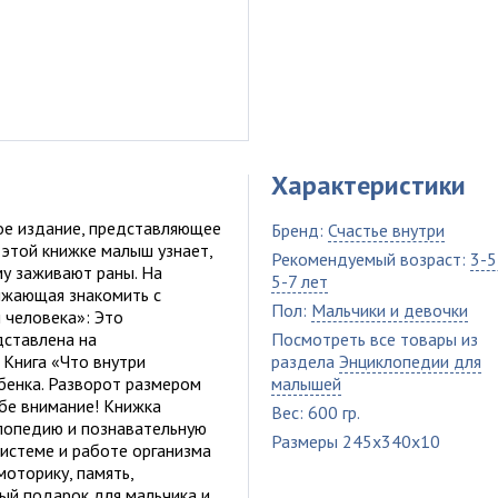
Характеристики
ое издание, представляющее
Бренд:
Счастье внутри
 этой книжке малыш узнает,
Рекомендуемый возраст:
3-5
му заживают раны. На
5-7 лет
олжающая знакомить с
Пол:
Мальчики и девочки
и человека»: Это
дставлена на
Посмотреть все товары из
Книга «Что внутри
раздела
Энциклопедии для
бенка. Разворот размером
малышей
ебе внимание! Книжка
Вес: 600 гр.
клопедию и познавательную
Размеры 245x340x10
системе и работе организма
моторику, память,
ный подарок для мальчика и