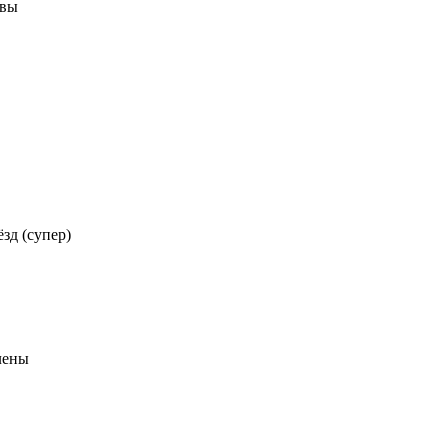
ывы
ёзд (супер)
лены