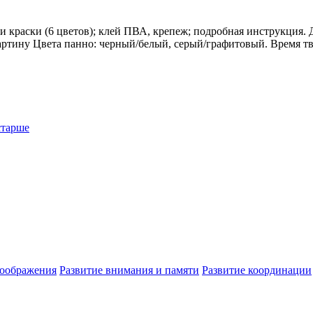
ь и краски (6 цветов); клей ПВА, крепеж; подробная инструкция.
ртину Цвета панно: черный/белый, серый/графитовый. Время тво
старше
воображения
Развитие внимания и памяти
Развитие координации