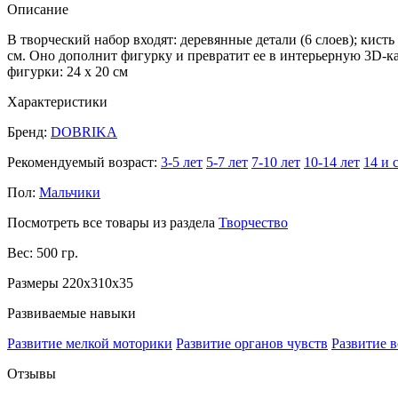
Описание
В творческий набор входят: деревянные детали (6 слоев); кист
см. Оно дополнит фигурку и превратит ее в интерьерную 3D-ка
фигурки: 24 х 20 см
Характеристики
Бренд:
DOBRIKA
Рекомендуемый возраст:
3-5 лет
5-7 лет
7-10 лет
10-14 лет
14 и 
Пол:
Мальчики
Посмотреть все товары из раздела
Творчество
Вес: 500 гр.
Размеры 220x310x35
Развиваемые навыки
Развитие мелкой моторики
Развитие органов чувств
Развитие 
Отзывы