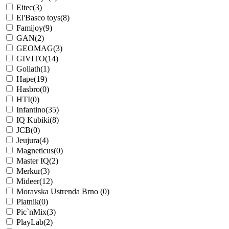
Eitec
(3)
El'Basco toys
(8)
Famijoy
(9)
GAN
(2)
GEOMAG
(3)
GIVITO
(14)
Goliath
(1)
Hape
(19)
Hasbro
(0)
HTI
(0)
Infantino
(35)
IQ Kubiki
(8)
JCB
(0)
Jeujura
(4)
Magneticus
(0)
Master IQ
(2)
Merkur
(3)
Mideer
(12)
Moravska Ustrenda Brno
(0)
Piatnik
(0)
Pic`nMix
(3)
PlayLab
(2)