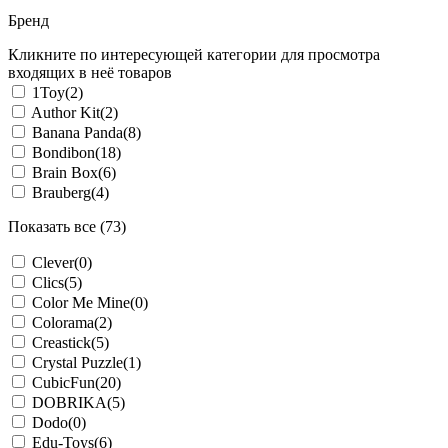
Бренд
Кликните по интересующей категории для просмотра
входящих в неё товаров
1Toy
(2)
Author Kit
(2)
Banana Panda
(8)
Bondibon
(18)
Brain Box
(6)
Brauberg
(4)
Показать все (73)
Clever
(0)
Clics
(5)
Color Me Mine
(0)
Colorama
(2)
Creastick
(5)
Crystal Puzzle
(1)
CubicFun
(20)
DOBRIKA
(5)
Dodo
(0)
Edu-Toys
(6)