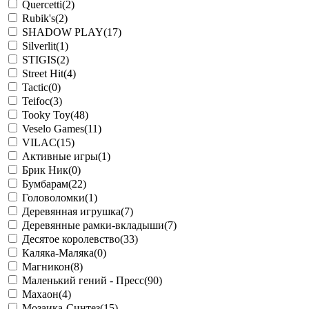
Quercetti
(2)
Rubik's
(2)
SHADOW PLAY
(17)
Silverlit
(1)
STIGIS
(2)
Street Hit
(4)
Tactic
(0)
Teifoc
(3)
Tooky Toy
(48)
Veselo Games
(11)
VILAC
(15)
Активные игры
(1)
Брик Ник
(0)
Бумбарам
(22)
Головоломки
(1)
Деревянная игрушка
(7)
Деревянные рамки-вкладыши
(7)
Десятое королевство
(33)
Каляка-Маляка
(0)
Магникон
(8)
Маленький гений - Пресс
(90)
Махаон
(4)
Мозаика-Синтез
(15)