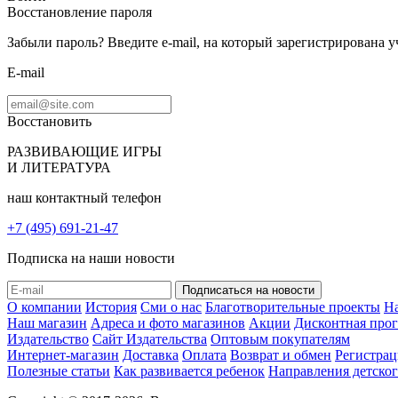
Восстановление пароля
Забыли пароль? Введите e-mail, на который зарегистрирована 
E-mail
Восстановить
РАЗВИВАЮЩИЕ ИГРЫ
И ЛИТЕРАТУРА
наш контактный телефон
+7 (495) 691-21-47
Подписка на наши новости
О компании
История
Сми о нас
Благотворительные проекты
Н
Наш магазин
Адреса и фото магазинов
Акции
Дисконтная про
Издательство
Сайт Издательства
Оптовым покупателям
Интернет-магазин
Доставка
Оплата
Возврат и обмен
Регистрац
Полезные статьи
Как развивается ребенок
Направления детског