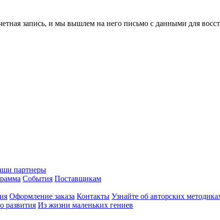
учетная запись, и мы вышлем на него письмо с данными для восс
аши партнеры
грамма
События
Поставщикам
ия
Оформление заказа
Контакты
Узнайте об авторских методика
о развития
Из жизни маленьких гениев