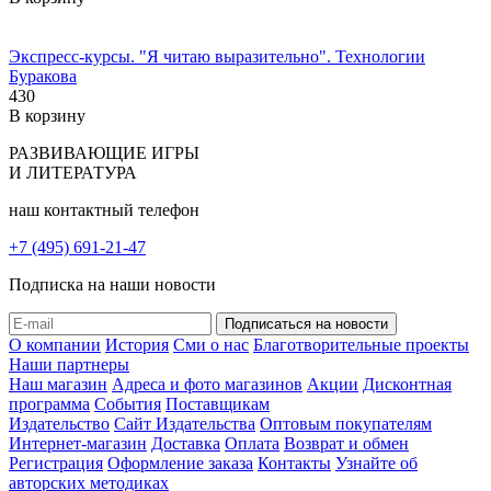
Экспресс-курсы. "Я читаю выразительно". Технологии
Буракова
430
В корзину
РАЗВИВАЮЩИЕ ИГРЫ
И ЛИТЕРАТУРА
наш контактный телефон
+7 (495) 691-21-47
Подписка на наши новости
О компании
История
Сми о нас
Благотворительные проекты
Наши партнеры
Наш магазин
Адреса и фото магазинов
Акции
Дисконтная
программа
События
Поставщикам
Издательство
Сайт Издательства
Оптовым покупателям
Интернет-магазин
Доставка
Оплата
Возврат и обмен
Регистрация
Оформление заказа
Контакты
Узнайте об
авторских методиках