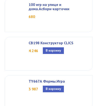
100 игр на улице и
дома.Асборн-карточки
680
CB198 Конструктор CLICS
4 246
В корзину
TY667А Формы.Игра
3 987
В корзину