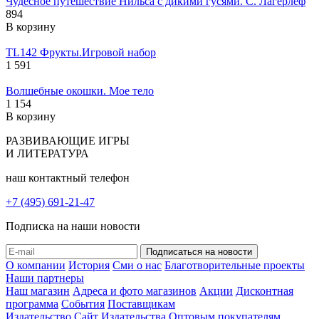
Чудесное путешествие Нильса с дикими гусями. С. Лагерлёф
894
В корзину
TL142 Фрукты.Игровой набор
1 591
Волшебные окошки. Мое тело
1 154
В корзину
РАЗВИВАЮЩИЕ ИГРЫ
И ЛИТЕРАТУРА
наш контактный телефон
+7 (495) 691-21-47
Подписка на наши новости
О компании
История
Сми о нас
Благотворительные проекты
Наши партнеры
Наш магазин
Адреса и фото магазинов
Акции
Дисконтная
программа
События
Поставщикам
Издательство
Сайт Издательства
Оптовым покупателям