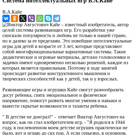
Система интеллектуальных игр В.А.Кайе
В.А.Кайе
Виктор Августович Кайе – известный изобретатель, автор
целой системы развивающих игр. Его разработки уже
снискали популярность и любовь не только в нашей стране,
но и далеко за ее пределами. Это новейшие интеллектуальные
игры для детей в возрасте от 3 лет, которые представляют
собой многофункциональные вариативные системы. Такие
дидактические и игровые материалы, детские головоломки и
задачки имеют одновременно несколько решений, каждое из
которых является правильным. Поэтому в ходе занятий
происходит развитие конструктивного мышления и
творческих способностей как у детей, так и у взрослых.
Развивающие игры и игрушки Кайе смогут разнообразить
досуг ребенка, снять эмоциональное и физическое
напряжение, помогут развить многие умения и навыки и
вывести скрытые возможности и таланты ребенка.
" В детстве не доиграл!" - отвечает Виктор Августович на
вопрос, как он стал изобретателем игр. - "Я родился в 1944
году, в послевоенном моем детстве игрушек практически не
было, вот и играю до сих пор. А если серьезно, в основном,