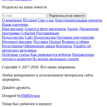
Подписка на наши новости
О компании
История
Сми о нас
Благотворительные проекты
Наши партнеры
Наш магазин
Адреса и фото магазинов
Акции
Дисконтная
программа
События
Поставщикам
Издательство
Сайт Издательства
Оптовым покупателям
Интернет-магазин
Доставка
Оплата
Возврат и обмен
Регистрация
Оформление заказа
Контакты
Узнайте об
авторских методиках
Полезные статьи
Как развивается ребенок
Направления
детского развития
Из жизни маленьких гениев
Copyright © 2017-2026. Все права защищены.
Любое копирование и использование материалов сайта
запрещено.
Давайте дружить
Designed by
SMBDesign
Товар был добавлен в корзину