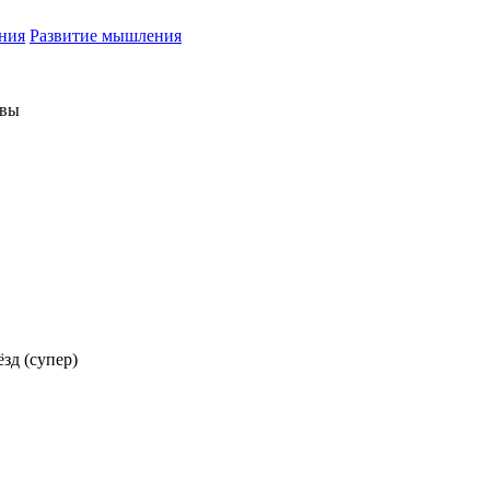
ния
Развитие мышления
ывы
ёзд (супер)