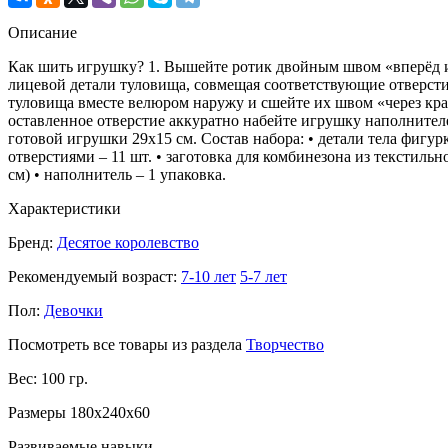
Описание
Как шить игрушку? 1. Вышейте ротик двойным швом «вперёд иго
лицевой детали туловища, совмещая соответствующие отверстия
туловища вместе велюром наружу и сшейте их швом «через кра
оставленное отверстие аккуратно набейте игрушку наполнителе
готовой игрушки 29х15 см. Состав набора: • детали тела фигур
отверстиями – 11 шт. • заготовка для комбинезона из текстильно
см) • наполнитель – 1 упаковка.
Характеристики
Бренд:
Десятое королевство
Рекомендуемый возраст:
7-10 лет
5-7 лет
Пол:
Девочки
Посмотреть все товары из раздела
Творчество
Вес: 100 гр.
Размеры 180x240x60
Развиваемые навыки