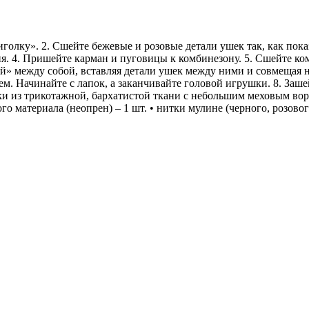
лку». 2. Сшейте бежевые и розовые детали ушек так, как показ
. 4. Пришейте карман и пуговицы к комбинезону. 5. Сшейте ком
й» между собой, вставляя детали ушек между ними и совмещая н
м. Начинайте с лапок, а заканчивайте головой игрушки. 8. Заше
ки из трикотажной, бархатистой ткани с небольшим меховым ворс
го материала (неопрен) – 1 шт. • нитки мулине (черного, розовог