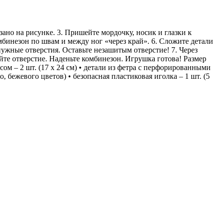
ано на рисунке. 3. Пришейте мордочку, носик и глазки к
бинезон по швам и между ног «через край». 6. Сложите детали
ужные отверстия. Оставьте незашитым отверстие! 7. Через
йте отверстие. Наденьте комбинезон. Игрушка готова! Размер
ом – 2 шт. (17 х 24 см) • детали из фетра с перфорированными
о, бежевого цветов) • безопасная пластиковая иголка – 1 шт. (5