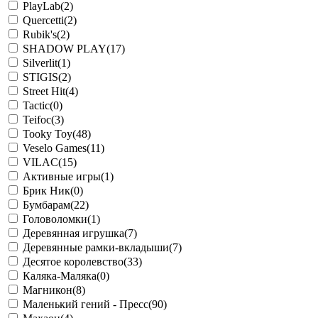
PlayLab
(2)
Quercetti
(2)
Rubik's
(2)
SHADOW PLAY
(17)
Silverlit
(1)
STIGIS
(2)
Street Hit
(4)
Tactic
(0)
Teifoc
(3)
Tooky Toy
(48)
Veselo Games
(11)
VILAC
(15)
Активные игры
(1)
Брик Ник
(0)
Бумбарам
(22)
Головоломки
(1)
Деревянная игрушка
(7)
Деревянные рамки-вкладыши
(7)
Десятое королевство
(33)
Каляка-Маляка
(0)
Магникон
(8)
Маленький гений - Пресс
(90)