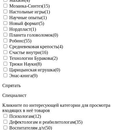
Махаон
(4)
Мозаика-Синтез
(15)
Настольные игры
(1)
Научные опыты
(1)
Новый формат
(5)
Нордпласт
(1)
Планета головоломок
(0)
Робинс
(55)
Средневековая крепость
(4)
Счастье внутри
(16)
Технологии Буракова
(2)
Трюки Науки
(8)
Царицынская игрушка
(0)
Энас-книга
(9)
Спрятать
Специалист
Кликните по интересующей категории для просмотра
входящих в неё товаров
Психологам
(12)
Дефектологам и реабилитологам
(35)
Воспитателям д/у
(50)