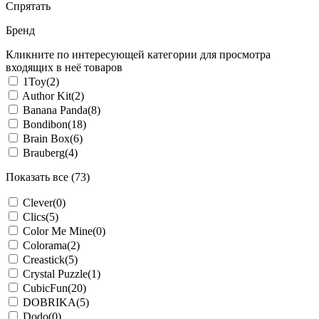
Спрятать
Бренд
Кликните по интересующей категории для просмотра
входящих в неё товаров
1Toy
(2)
Author Kit
(2)
Banana Panda
(8)
Bondibon
(18)
Brain Box
(6)
Brauberg
(4)
Показать все (73)
Clever
(0)
Clics
(5)
Color Me Mine
(0)
Colorama
(2)
Creastick
(5)
Crystal Puzzle
(1)
CubicFun
(20)
DOBRIKA
(5)
Dodo
(0)