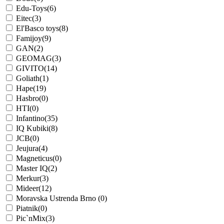
Edu-Toys
(6)
Eitec
(3)
El'Basco toys
(8)
Famijoy
(9)
GAN
(2)
GEOMAG
(3)
GIVITO
(14)
Goliath
(1)
Hape
(19)
Hasbro
(0)
HTI
(0)
Infantino
(35)
IQ Kubiki
(8)
JCB
(0)
Jeujura
(4)
Magneticus
(0)
Master IQ
(2)
Merkur
(3)
Mideer
(12)
Moravska Ustrenda Brno
(0)
Piatnik
(0)
Pic`nMix
(3)