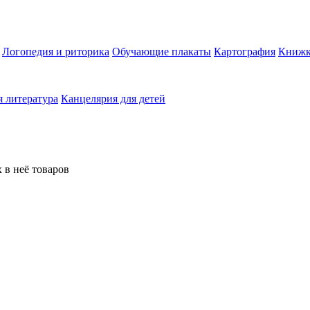
Логопедия и риторика
Обучающие плакаты
Картография
Книжк
 литература
Канцелярия для детей
 в неё товаров