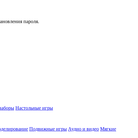
тановления пароля.
наборы
Настольные игры
делирование
Подвижные игры
Аудио и видео
Мягкие